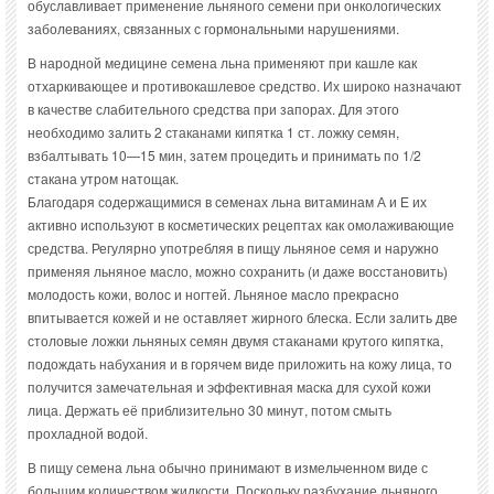
обуславливает применение льняного семени при онкологических
заболеваниях, связанных с гормональными нарушениями.
В народной медицине семена льна применяют при кашле как
отхаркивающее и противокашлевое средство. Их широко назначают
в качестве слабительного средства при запорах. Для этого
необходимо залить 2 стаканами кипятка 1 ст. ложку семян,
взбалтывать 10—15 мин, затем процедить и принимать по 1/2
стакана утром натощак.
Благодаря содержащимися в семенах льна витаминам А и Е их
активно используют в косметических рецептах как омолаживающие
средства. Регулярно употребляя в пищу льняное семя и наружно
применяя льняное масло, можно сохранить (и даже восстановить)
молодость кожи, волос и ногтей. Льняное масло прекрасно
впитывается кожей и не оставляет жирного блеска. Если залить две
столовые ложки льняных семян двумя стаканами крутого кипятка,
подождать набухания и в горячем виде приложить на кожу лица, то
получится замечательная и эффективная маска для сухой кожи
лица. Держать её приблизительно 30 минут, потом смыть
прохладной водой.
В пищу семена льна обычно принимают в измельченном виде с
большим количеством жидкости. Поскольку разбухание льняного