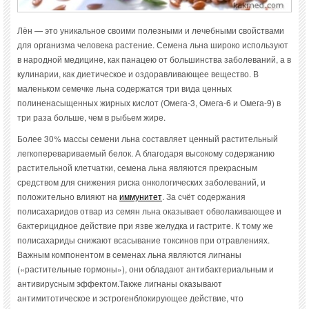
Лён — это уникальное своими полезными и лечебными свойствами
для организма человека растение. Семена льна широко используют
в народной медицине, как панацею от большинства заболеваний, а в
кулинарии, как диетическое и оздоравливающее вещество. В
маленьком семечке льна содержатся три вида ценных
полиненасыщенных жирных кислот (Омега-3, Омега-6 и Омега-9) в
три раза больше, чем в рыбьем жире.
Более 30% массы семени льна составляет ценный растительный
легкоперевариваемый белок. А благодаря высокому содержанию
растительной клетчатки, семена льна являются прекрасным
средством для снижения риска онкологических заболеваний, и
положительно влияют на
иммунитет
. За счёт содержания
полисахаридов отвар из семян льна оказывает обволакивающее и
бактерицидное действие при язве желудка и гастрите. К тому же
полисахариды снижают всасывание токсинов при отравлениях.
Важным компонентом в семенах льна являются лигнаны
(«растительные гормоны»), они обладают антибактериальным и
антивирусным эффектом.Также лигнаны оказывают
антимитотическое и эстрогенблокирующее действие, что