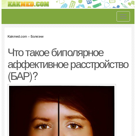
Toggle
navigati
Kakmed.com
»
Болезни
Что такое биполярное
аффективное расстройство
(БАР)?