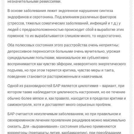
незначительными ремиссиями.
В основе заболевания лежит эндогенное нарушение синтеза
эндорфинов и серотонина. Под влиянием различных факторов
(стрессов, тяжелых соматических заболеваний, инфекций и т.д.) у
людей с предрасположенностью происходит сбой в выработке этих
гормонов: то их вырабатывается слишком много, то недостаточно.
Оба полюсовых состояния этого расстройства очень неприятны:
депрессивное переносится больными очень мучительно, угрожая
суицидальными попытками, маниакальное же субъективно
воспринимается как чувство эйфории, невероятного энергетического
подъема, но при этом теряется критика, чувство меры и такта,
поведение становится расторможенным и навязчивым.
Одной из разновидностей БАР является циклотимия – вариант, при
котором также наблюдается цикличность настроения, но ее течение
обычно более мягкое и, как правило, находится в пределах критики и
самоконтроля, хотя и доставляет много серьезных проблем.
БАР считается неизлечимым заболеванием, но при правильном и
своевременном лечении проявление рецидивов можно максимально
снизить. Для «выравнивания» состояния обычно применяются
корректоры (препараты лития, карбамазепин), при преобладании