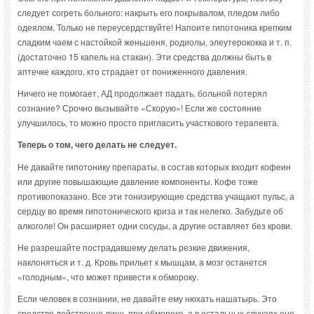
следует согреть больного: накрыть его покрывалом, пледом либо
одеялом. Только не переусердствуйте! Напоите гипотоника крепким
сладким чаем с настойкой женьшеня, родиолы, элеутерококка и т. п.
(достаточно 15 капель на стакан). Эти средства должны быть в
аптечке каждого, кто страдает от пониженного давления.
Ничего не помогает, АД продолжает падать, больной потерял
сознание? Срочно вызывайте «Скорую»! Если же состояние
улучшилось, то можно просто пригласить участкового терапевта.
Теперь о том, чего делать не следует.
Не давайте гипотонику препараты, в состав которых входит кофеин
или другие повышающие давление компоненты. Кофе тоже
противопоказано. Все эти тонизирующие средства учащают пульс, а
сердцу во время гипотонического криза и так нелегко. Забудьте об
алкоголе! Он расширяет одни сосуды, а другие оставляет без крови.
Не разрешайте пострадавшему делать резкие движения,
наклоняться и т. д. Кровь прильет к мышцам, а мозг останется
«голодным», что может привести к обмороку.
Если человек в сознании, не давайте ему нюхать нашатырь. Это
средство действенно лишь при обмороке, а в остальных случаях оно