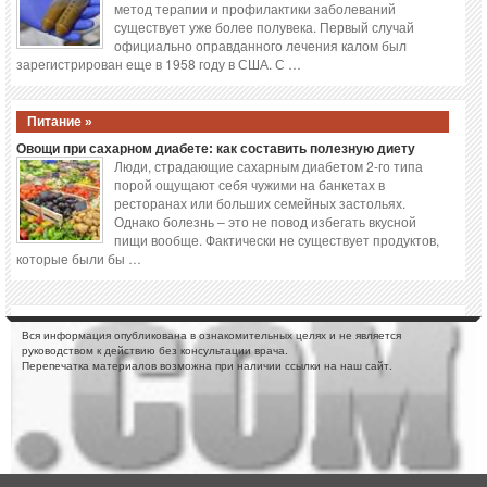
метод терапии и профилактики заболеваний
существует уже более полувека. Первый случай
официально оправданного лечения калом был
зарегистрирован еще в 1958 году в США. С …
Питание »
Овощи при сахарном диабете: как составить полезную диету
Люди, страдающие сахарным диабетом 2-го типа
порой ощущают себя чужими на банкетах в
ресторанах или больших семейных застольях.
Однако болезнь – это не повод избегать вкусной
пищи вообще. Фактически не существует продуктов,
которые были бы …
Вся информация опубликована в ознакомительных целях и не является
руководством к действию без консультации врача.
Перепечатка материалов возможна при наличии ссылки на наш сайт.