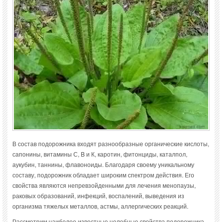
В состав подорожника входят разнообразные органические кислоты,
сапонины, витамины С, B и К, каротин, фитонциды, каталпол,
аукубин, таннины, флавоноиды. Благодаря своему уникальному
составу, подорожник обладает широким спектром действия. Его
свойства являются непревзойденными для лечения менопаузы,
раковых образований, инфекций, воспалений, выведения из
организма тяжелых металлов, астмы, аллергических реакций.
Рассмотрим наиболее известные целебные свойства подорожника.