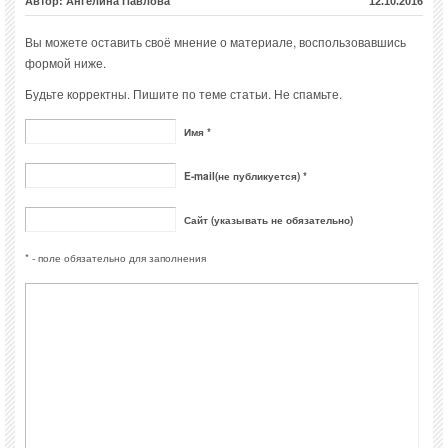
Автор: Ангелина Павлова
12.10.2016
Вы можете оставить своё мнение о материале, воспользовавшись
формой ниже.
Будьте корректны. Пишите по теме статьи. Не спамьте.
Имя *
E-mail(не публикуется) *
Сайт (указывать не обязательно)
* - поле обязательно для заполнения