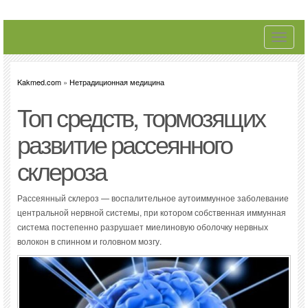
Toggle
navigati
Kakmed.com
»
Нетрадиционная медицина
Топ средств, тормозящих
развитие рассеянного
склероза
Рассеянный склероз — воспалительное аутоиммунное заболевание
центральной нервной системы, при котором собственная иммунная
система постепенно разрушает миелиновую оболочку нервных
волокон в спинном и головном мозгу.