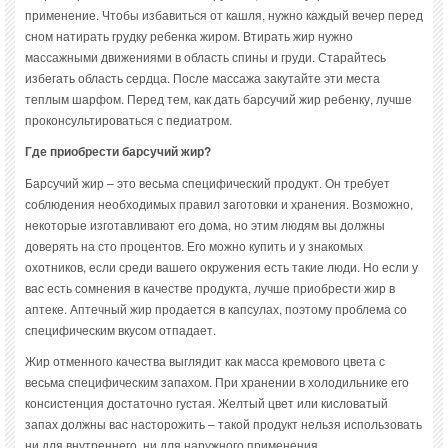
применение. Чтобы избавиться от кашля, нужно каждый вечер перед
сном натирать грудку ребенка жиром. Втирать жир нужно
массажными движениями в область спины и груди. Старайтесь
избегать область сердца. После массажа закутайте эти места
теплым шарфом. Перед тем, как дать барсучий жир ребенку, лучше
проконсультироваться с педиатром.
Где приобрести барсучий жир?
Барсучий жир – это весьма специфический продукт. Он требует
соблюдения необходимых правил заготовки и хранения. Возможно,
некоторые изготавливают его дома, но этим людям вы должны
доверять на сто процентов. Его можно купить и у знакомых
охотников, если среди вашего окружения есть такие люди. Но если у
вас есть сомнения в качестве продукта, лучше приобрести жир в
аптеке. Аптечный жир продается в капсулах, поэтому проблема со
специфическим вкусом отпадает.
Жир отменного качества выглядит как масса кремового цвета с
весьма специфическим запахом. При хранении в холодильнике его
консистенция достаточно густая. Желтый цвет или кисловатый
запах должны вас насторожить – такой продукт нельзя использовать
ни для внутреннего, ни для наружного применения.