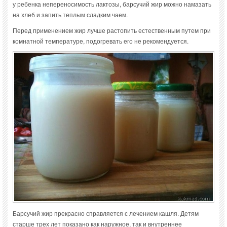
у ребенка непереносимость лактозы, барсучий жир можно намазать
на хлеб и запить теплым сладким чаем.
Перед применением жир лучше растопить естественным путем при
комнатной температуре, подогревать его не рекомендуется.
Барсучий жир прекрасно справляется с лечением кашля. Детям
старше трех лет показано как наружное, так и внутреннее