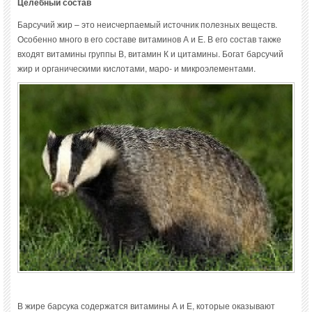
Целебный состав
Барсучий жир – это неисчерпаемый источник полезных веществ.
Особенно много в его составе витаминов А и Е. В его состав также
входят витамины группы В, витамин К и цитамины. Богат барсучий
жир и органическими кислотами, маро- и микроэлементами.
В жире барсука содержатся витамины А и Е, которые оказывают