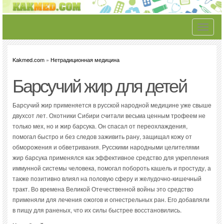
Toggle
navigati
Kakmed.com
»
Нетрадиционная медицина
Барсучий жир для детей
Барсучий жир применяется в русской народной медицине уже свыше
двухсот лет. Охотники Сибири считали весьма ценным трофеем не
только мех, но и жир барсука. Он спасал от переохлаждения,
помогал быстро и без следов заживить рану, защищал кожу от
обморожения и обветривания. Русскими народными целителями
жир барсука применялся как эффективное средство для укрепления
иммунной системы человека, помогал побороть кашель и простуду, а
также позитивно влиял на половую сферу и желудочно-кишечный
тракт. Во времена Великой Отечественной войны это средство
применяли для лечения ожогов и огнестрельных ран. Его добавляли
в пищу для раненых, что их силы быстрее восстановились.