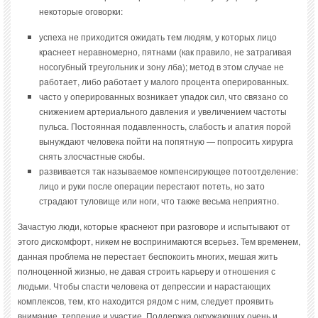
некоторые оговорки:
успеха не приходится ожидать тем людям, у которых лицо
краснеет неравномерно, пятнами (как правило, не затрагивая
носогубный треугольник и зону лба); метод в этом случае не
работает, либо работает у малого процента оперированных.
часто у оперированных возникает упадок сил, что связано со
снижением артериального давления и увеличением частоты
пульса. Постоянная подавленность, слабость и апатия порой
вынуждают человека пойти на попятную — попросить хирурга
снять злосчастные скобы.
развивается так называемое компенсирующее потоотделение:
лицо и руки после операции перестают потеть, но зато
страдают туловище или ноги, что также весьма неприятно.
Зачастую люди, которые краснеют при разговоре и испытывают от
этого дискомфорт, никем не воспринимаются всерьез. Тем временем,
данная проблема не перестает беспокоить многих, мешая жить
полноценной жизнью, не давая строить карьеру и отношения с
людьми. Чтобы спасти человека от депрессии и нарастающих
комплексов, тем, кто находится рядом с ним, следует проявить
внимание, терпение и участие. Поддержка окружающих очень и