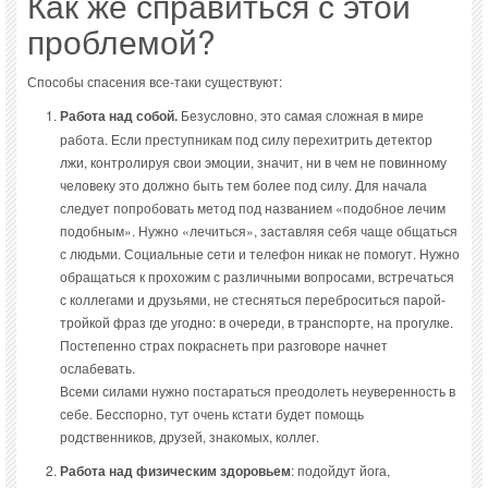
Как же справиться с этой
проблемой?
Способы спасения все-таки существуют:
Работа над собой.
Безусловно, это самая сложная в мире
работа. Если преступникам под силу перехитрить детектор
лжи, контролируя свои эмоции, значит, ни в чем не повинному
человеку это должно быть тем более под силу. Для начала
следует попробовать метод под названием «подобное лечим
подобным». Нужно «лечиться», заставляя себя чаще общаться
с людьми. Социальные сети и телефон никак не помогут. Нужно
обращаться к прохожим с различными вопросами, встречаться
с коллегами и друзьями, не стесняться переброситься парой-
тройкой фраз где угодно: в очереди, в транспорте, на прогулке.
Постепенно страх покраснеть при разговоре начнет
ослабевать.
Всеми силами нужно постараться преодолеть неуверенность в
себе. Бесспорно, тут очень кстати будет помощь
родственников, друзей, знакомых, коллег.
Работа над физическим здоровьем
: подойдут йога,