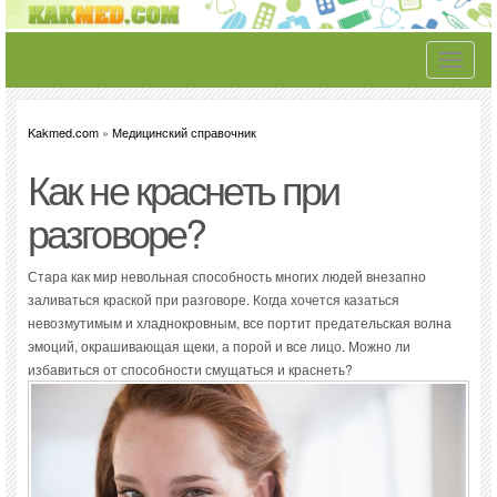
Toggle
navigati
Kakmed.com
»
Медицинский справочник
Как не краснеть при
разговоре?
Стара как мир невольная способность многих людей внезапно
заливаться краской при разговоре. Когда хочется казаться
невозмутимым и хладнокровным, все портит предательская волна
эмоций, окрашивающая щеки, а порой и все лицо. Можно ли
избавиться от способности смущаться и краснеть?