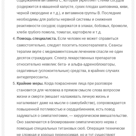
(содержится в квашеной капусте, сухих плодах шиповника, киви,
черной смородине и т.д.), и витаминов группы В. Последние
необходимы для работы нервной системы и снижения
реактивности сосудов; содержатся в злаках, бобовых, брокколи,
хлебе грубого помола, томатах, картофеле и т.д.
Помощь специалиста.
Если человек не может справиться
самостоятельно, следует посетить психотерапевта. Сеансы
терапии вкупе с медикаментозным лечением спасли не один
десяток страждущих. Спектр лекарственных препаратов
относительно невелик: бета- и альфа-адреноблокаторы,
седативные (успокоительные) средства, в крайних случаях
антидепрессанты.
Крайние меры.
Когда покраснение лица при разговоре
становится для человека в прямом смысле слова вопросом
жизни и смерти (мешает налаживать личную жизнь и
наталкивает даже на мысли о самоубийстве), сопровождается
повышенной потливостью и сердцебиением, есть повод
задуматься о симпатектомии, — хирургическом вмешательстве.
Оно заключается в блокировании симпатического нерва с
помощью специальных титановых скоб. Операция технически
не сложная и хорошо переносимая, но и тут существуют