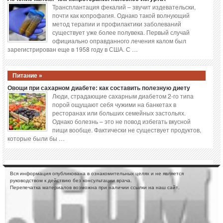
Трансплантация фекалий – звучит издевательски,
почти как копрофагия. Однако такой волнующий
метод терапии и профилактики заболеваний
существует уже более полувека. Первый случай
официально оправданного лечения калом был
зарегистрирован еще в 1958 году в США. С …
Питание »
Овощи при сахарном диабете: как составить полезную диету
Люди, страдающие сахарным диабетом 2-го типа
порой ощущают себя чужими на банкетах в
ресторанах или больших семейных застольях.
Однако болезнь – это не повод избегать вкусной
пищи вообще. Фактически не существует продуктов,
которые были бы …
Вся информация опубликована в ознакомительных целях и не является
руководством к действию без консультации врача.
Перепечатка материалов возможна при наличии ссылки на наш сайт.