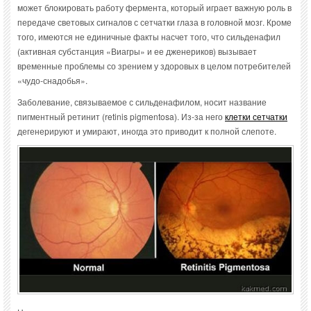
может блокировать работу фермента, который играет важную роль в
передаче световых сигналов с сетчатки глаза в головной мозг. Кроме
того, имеются не единичные факты насчет того, что сильденафил
(активная субстанция «Виагры» и ее дженериков) вызывает
временные проблемы со зрением у здоровых в целом потребителей
«чудо-снадобья».
Заболевание, связываемое с сильденафилом, носит название
пигментный ретинит (retinis pigmentosa). Из-за него
клетки сетчатки
дегенерируют и умирают, иногда это приводит к полной слепоте.