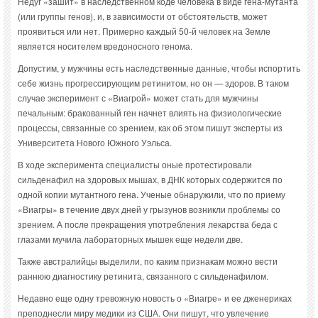
Недуг «зашит» в наследственном коде человека в виде гена-мутанта
(или группы генов), и, в зависимости от обстоятельств, может
проявиться или нет. Примерно каждый 50-й человек на Земле
является носителем вредоносного генома.
Допустим, у мужчины есть наследственные данные, чтобы испортить
себе жизнь прогрессирующим ретинитом, но он — здоров. В таком
случае эксперимент с «Виагрой» может стать для мужчины
печальным: бракованный ген начнет влиять на физиологические
процессы, связанные со зрением, как об этом пишут эксперты из
Университета Нового Южного Уэльса.
В ходе эксперимента специалисты оные протестировали
сильденафил на здоровых мышах, в ДНК которых содержится по
одной копии мутантного гена. Ученые обнаружили, что по приему
«Виагры» в течение двух дней у грызунов возникли проблемы со
зрением. А после прекращения употребления лекарства беда с
глазами мучила лабораторных мышек еще недели две.
Также австралийцы выделили, по каким признакам можно вести
раннюю диагностику ретинита, связанного с сильденафилом.
Недавно еще одну тревожную новость о «Виагре» и ее дженериках
преподнесли миру медики из США. Они пишут, что увлечение