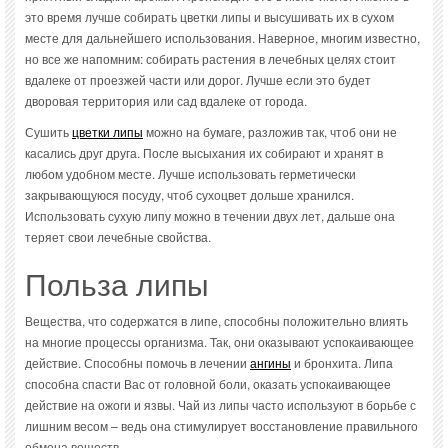
это время лучше собирать цветки липы и высушивать их в сухом
месте для дальнейшего использования. Наверное, многим известно,
но все же напомним: собирать растения в лечебных целях стоит
вдалеке от проезжей части или дорог. Лучше если это будет
дворовая территория или сад вдалеке от города.
Сушить
цветки липы
можно на бумаге, разложив так, чтоб они не
касались друг друга. После высыхания их собирают и хранят в
любом удобном месте. Лучше использовать герметически
закрывающуюся посуду, чтоб сухоцвет дольше хранился.
Использовать сухую липу можно в течении двух лет, дальше она
теряет свои лечебные свойства.
Польза липы
Вещества, что содержатся в липе, способны положительно влиять
на многие процессы организма. Так, они оказывают успокаивающее
действие. Способны помочь в лечении
ангины
и бронхита. Липа
способна спасти Вас от головной боли, оказать успокаивающее
действие на ожоги и язвы. Чай из липы часто используют в борьбе с
лишним весом – ведь она стимулирует восстановление правильного
обмена веществ.