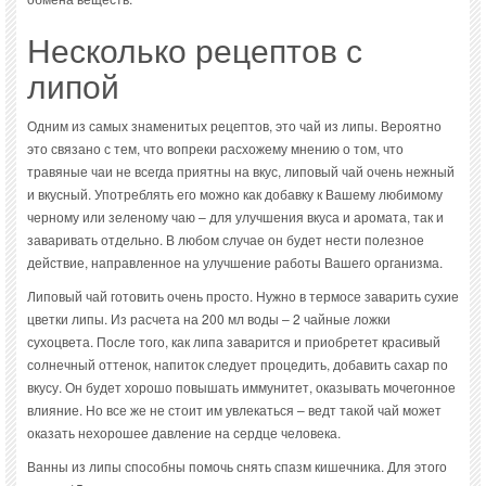
Несколько рецептов с
липой
Одним из самых знаменитых рецептов, это чай из липы. Вероятно
это связано с тем, что вопреки расхожему мнению о том, что
травяные чаи не всегда приятны на вкус, липовый чай очень нежный
и вкусный. Употреблять его можно как добавку к Вашему любимому
черному или зеленому чаю – для улучшения вкуса и аромата, так и
заваривать отдельно. В любом случае он будет нести полезное
действие, направленное на улучшение работы Вашего организма.
Липовый чай готовить очень просто. Нужно в термосе заварить сухие
цветки липы. Из расчета на 200 мл воды – 2 чайные ложки
сухоцвета. После того, как липа заварится и приобретет красивый
солнечный оттенок, напиток следует процедить, добавить сахар по
вкусу. Он будет хорошо повышать иммунитет, оказывать мочегонное
влияние. Но все же не стоит им увлекаться – ведт такой чай может
оказать нехорошее давление на сердце человека.
Ванны из липы способны помочь снять спазм кишечника. Для этого