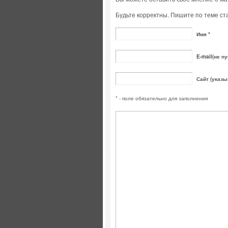
Будьте корректны. Пишите по теме ста
Имя *
E-mail(не пу
Сайт (указы
* - поле обязательно для заполнения