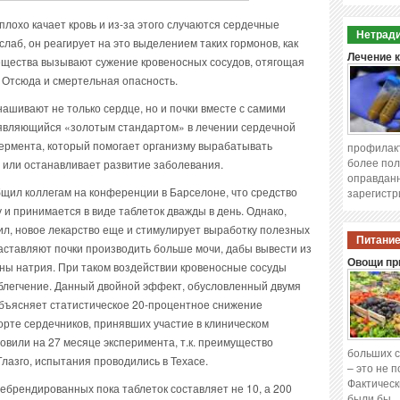
 плохо качает кровь и из-за этого случаются сердечные
Нетради
слаб, он реагирует на это выделением таких гормонов, как
Лечение 
вещества вызывают сужение кровеносных сосудов, отягощая
. Отсюда и смертельная опасность.
шивают не только сердце, но и почки вместе с самими
являющийся «золотым стандартом» в лечении сердечной
фермента, который помогает организму вырабатывать
профилакт
более пол
 или останавливает развитие заболевания.
оправданн
щил коллегам на конференции в Барселоне, что средство
зарегистр
 и принимается в виде таблеток дважды в день. Однако,
рил, новое лекарство еще и стимулирует выработку полезных
Питание
заставляют почки производить больше мочи, дабы вывести из
Овощи при
ны натрия. При таком воздействии кровеносные сосуды
блегчение. Данный двойной эффект, обусловленный двумя
объясняет статистическое 20-процентное снижение
орте сердечников, принявших участие в клиническом
вили на 27 месяце эксперимента, т.к. преимущество
больших с
азго, испытания проводились в Техасе.
– это не 
Фактическ
небрендированных пока таблеток составляет не 10, а 200
были бы 