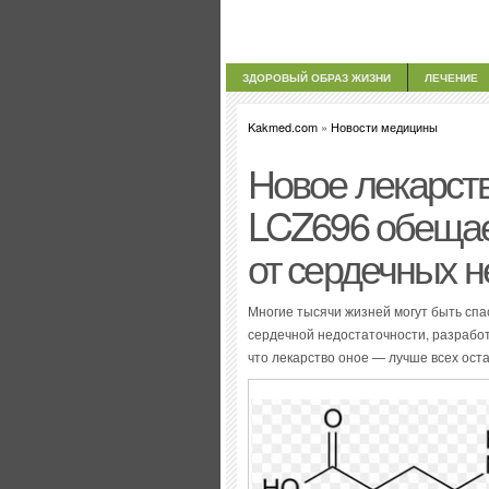
ЗДОРОВЫЙ ОБРАЗ ЖИЗНИ
ЛЕЧЕНИЕ
Kakmed.com
»
Новости медицины
Новое лекарст
LCZ696 обещае
от сердечных н
Многие тысячи жизней могут быть сп
сердечной недостаточности, разрабо
что лекарство оное — лучше всех ост