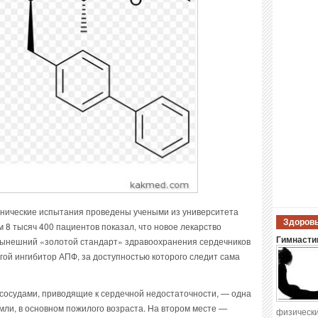
инические испытания проведены учеными из университета
Здоровы
м 8 тысяч 400 пациентов показал, что новое лекарство
нынешний «золотой стандарт» здравоохранения сердечников
Гимнастик
гой ингибитор АПФ, за доступностью которого следит сама
сосудами, приводящие к сердечной недостаточности, — одна
мли, в основном пожилого возраста. На втором месте —
физически