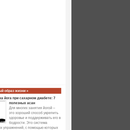
й образ жизни »
а йога при сахарном диабете: 7
полезных асан
Для многих занятия йогой –
это хороший способ укрепить
здоровье и поддерживать его в
бодрости. Это система
х упражнений, с помощью которых