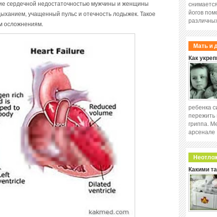
ие сердечной недостаточностью мужчины и женщины
снимается
йогов пом
ыханием, учащенный пульс и отечность лодыжек. Такое
различных
ым осложнениям.
Мать и 
Как укреп
ребенка с
пережить 
гриппа. М
арсенале
Неотло
Какими т