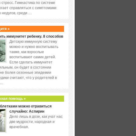
 стресс. Гимнастика по системе
огает справляться с симптомами
 недугов, среди …
дитя »
ить иммунитет ребенку. 8 способов
Детскую иммунную систему
можно и нужно воспитывать
также, как взрослые
воспитывают самих детей.
Если сделать иммунитет
ильным, он будет в состоянии
не болея сезонные эпидемии
едики считают, что у родителей в
 …
жная помощь »
аблетками можно отравиться
случайно: Аспирин
Дело лишь в дозе, как учат нас
две мудрости, народная и
врачебная.