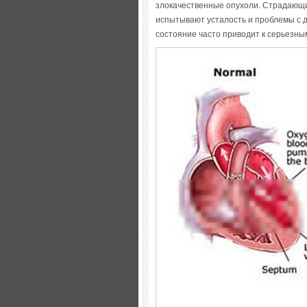
злокачественные опухоли. Страдающ
испытывают усталость и проблемы с д
состояние часто приводит к серьезн