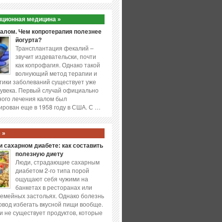
ционная медицина »
калом. Чем копротерапия полезнее
йогурта?
Трансплантация фекалий –
звучит издевательски, почти
как копрофагия. Однако такой
волнующий метод терапии и
ики заболеваний существует уже
увека. Первый случай официально
ого лечения калом был
ирован еще в 1958 году в США. С …
 »
 сахарном диабете: как составить
полезную диету
Люди, страдающие сахарным
диабетом 2-го типа порой
ощущают себя чужими на
банкетах в ресторанах или
емейных застольях. Однако болезнь
повод избегать вкусной пищи вообще.
и не существует продуктов, которые
…