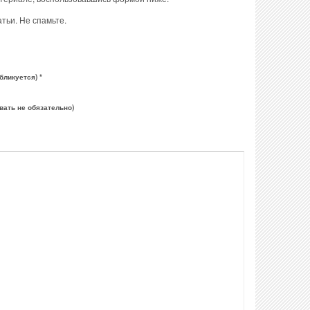
тьи. Не спамьте.
бликуется) *
вать не обязательно)