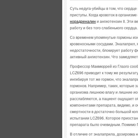
Суть недуга-убийцы в том, что сердце
приступы. Когда кровоток в организме 
норадреналин
и ангиотензин ІІ. Эти 
работу и без того слабенького сердца
Со временем упомянутые гормоны изна
кровеносными сосудами. Эналаприл, 
недостаточности, блокирует работу 
активный ангиотензин. Что замедляет
Профессор Макмюррей из Глазго сооб
LCZ696 приводит к тому же результату
ингибируя тот же гормон, что эналап
гормонов. Например, таких, которые 
организма лишнюю влагу и лишние ио
расслабляются, а пациент ощущает о
компонентами препарата, видимо, и 
смертности в достаточно большой ког
испытании LCZ696. Которое приостано
препарата было очевидным. Помимо Гл
В отличие от эналаприла, дозировка 