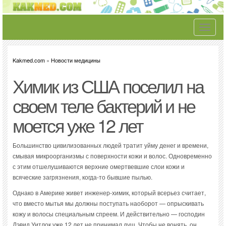
Toggle
navigati
Kakmed.com
»
Новости медицины
Химик из США поселил на
своем теле бактерий и не
моется уже 12 лет
Большинство цивилизованных людей тратит уйму денег и времени,
смывая микроорганизмы с поверхности кожи и волос. Одновременно
с этим отшелушиваются верхние омертвевшие слои кожи и
всяческие загрязнения, когда-то бывшие пылью.
Однако в Америке живет инженер-химик, который всерьез считает,
что вместо мытья мы должны поступать наоборот — опрыскивать
кожу и волосы специальным спреем. И действительно — господин
Дэвид Уитлок уже 12 лет не принимал душ. Чтобы не вонять, он