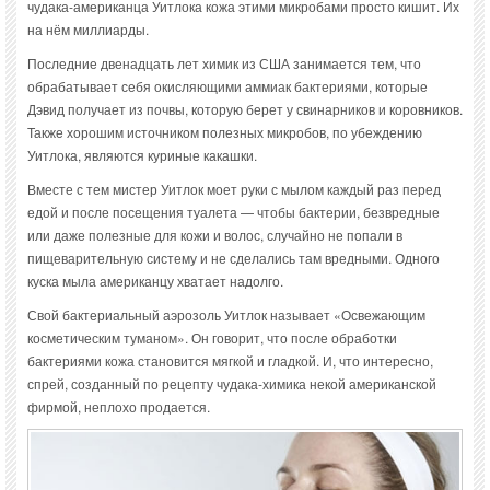
чудака-американца Уитлока кожа этими микробами просто кишит. Их
на нём миллиарды.
Последние двенадцать лет химик из США занимается тем, что
обрабатывает себя окисляющими аммиак бактериями, которые
Дэвид получает из почвы, которую берет у свинарников и коровников.
Также хорошим источником полезных микробов, по убеждению
Уитлока, являются куриные какашки.
Вместе с тем мистер Уитлок моет руки с мылом каждый раз перед
едой и после посещения туалета — чтобы бактерии, безвредные
или даже полезные для кожи и волос, случайно не попали в
пищеварительную систему и не сделались там вредными. Одного
куска мыла американцу хватает надолго.
Свой бактериальный аэрозоль Уитлок называет «Освежающим
косметическим туманом». Он говорит, что после обработки
бактериями кожа становится мягкой и гладкой. И, что интересно,
спрей, созданный по рецепту чудака-химика некой американской
фирмой, неплохо продается.