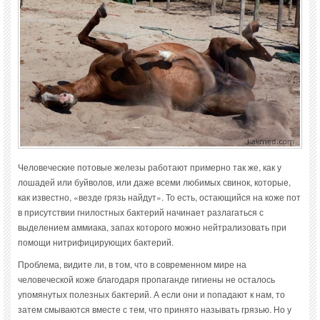
Человеческие потовые железы работают примерно так же, как у
лошадей или буйволов, или даже всеми любимых свинок, которые,
как известно, «везде грязь найдут». То есть, остающийся на коже пот
в присутствии гнилостных бактерий начинает разлагаться с
выделением аммиака, запах которого можно нейтрализовать при
помощи нитрифицирующих бактерий.
Проблема, видите ли, в том, что в современном мире на
человеческой коже благодаря пропаганде гигиены не осталось
упомянутых полезных бактерий. А если они и попадают к нам, то
затем смываются вместе с тем, что принято называть грязью. Но у