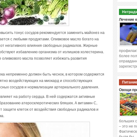
Нетради
Лечение 
овысить тонус сосудов рекомендуется заменить майонез на
ается с любыми продуктами. Оливковое масло богато на
от негативного влияния свободных радикалов. Жирные
профилакт
обствуют избавлению организма от излишков холестерина.
более пол
 оливкового масла позволяет избежать развития
оправданн
зарегистр
ека непременно должен быть чеснок, в котором содержится
иятно воздействующих на миокард и способствующих
Питание
сных сосудов и нормализации артериального давления.
Овощи при
 влияет на работу сердца. В ней содержатся активные
азованию атеросклеротических бляшек. А витамин С,
ет защите клеток от воздействия свободных радикалов и
ма.
больших с
– это не 
Фактическ
были бы 