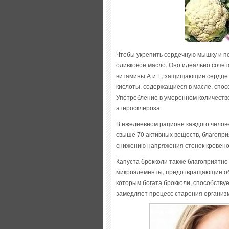
Чтобы укрепить сердечную мышку и п
оливковое масло. Оно идеально сочет
витамины А и Е, защищающие сердце 
кислоты, содержащиеся в масле, спос
Употребление в умеренном количестве
атеросклероза.
В ежедневном рационе каждого челов
свыше 70 активных веществ, благопр
снижению напряжения стенок кровено
Капуста брокколи также благоприятно
микроэлементы, предотвращающие обр
которым богата брокколи, способству
замедляет процесс старения организ