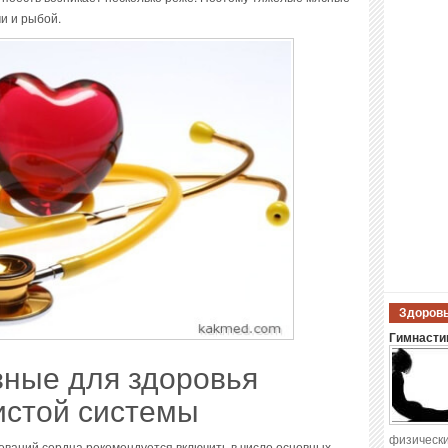
и и рыбой.
Здоровы
Гимнастик
зные для здоровья
истой системы
физически
еваний сердца рекомендуется включить в число основных