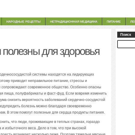
НАРОДНЫЕ РЕЦЕПТЫ
НЕТРАДИЦИОННАЯ МЕДИЦИНА
ПИТАНИЕ
ЛЕ
Поиск
 полезны для здоровья
рдечнососудистой системы находятся на лидирующих
 этому приводит неправильное питание, стрессы и
е сопровождают современное общество. Особенно опасны
ная пища, полуфабрикаты и фаст-фуд. Если вовремя изменить
мума снизить вероятность заболеваний сердечно-сосудистой
 предупредить болезнь можно благодаря своевременно
м. В этом помогут полезные для сердца продукты питания.
нить, что люди, проживающие в теплых странах, гораздо
и избыточного веса. Дело в том, что при высокой
 поесть возникает несколько реже. Поэтому тяжелые мясные