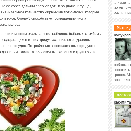
снимается
ые ее сорта должны преобладать в рационе. В тунце,
йогов пом
 значительное количество жирных кислот омега-3, которые
различных
я в мясе. Омега-3 способствует сокращению числа
сколько раз.
Мать и 
рдечной мышцы оказывает потребление бобовых, отрубей и
Как укреп
и, содержащихся в этих продуктах, снижается уровень
репление сосудов. Потребление вышеназванных продуктов
 давления. Важно, чтобы овсяные холопья и крупы были
ребенка с
пережить 
гриппа. М
арсенале
Неотло
Какими т