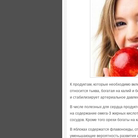
К продуктам, которые необходимо вкл
относится тыква, богатая на калий и
и стабилизирует артериальное давле
В числе полезных для сердца продукт
на содержание омега-3 жирных кислот
сосудов. Кроме того орехи богаты на к
В яблоках содержатся флавоноиды, с
уменьшающие вероятность развития и