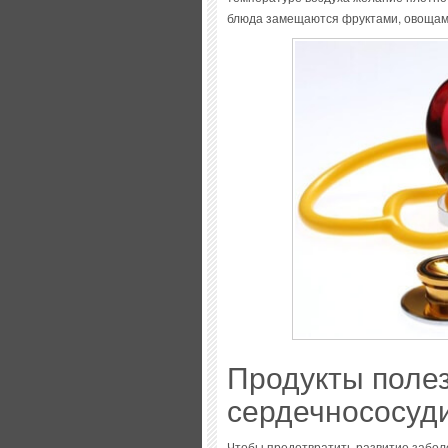
блюда замещаются фруктами, овощам
Продукты поле
сердечнососуд
Чтобы предотвратить развитие забол