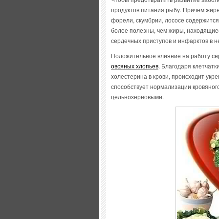
продуктов питания рыбу. Причем жирн
форели, скумбрии, лососе содержится
более полезны, чем жиры, находящиес
сердечных приступов и инфарктов в не
Положительное влияние на работу се
овсяных хлопьев
. Благодаря клетчатк
холестерина в крови, происходит ук
способствует нормализации кровяного
цельнозерновыми.