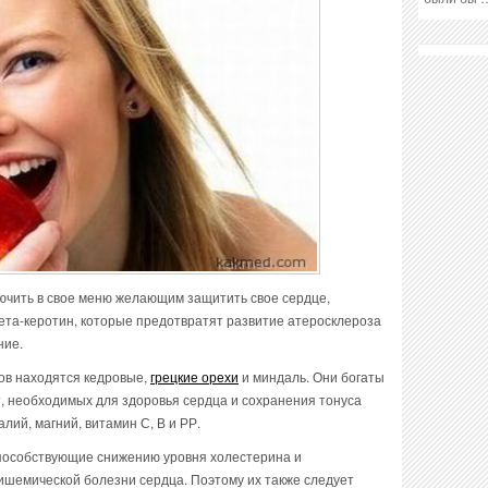
ючить в свое меню желающим защитить свое сердце,
 бета-керотин, которые предотвратят развитие атеросклероза
ние.
ов находятся кедровые,
грецкие орехи
и миндаль. Они богаты
, необходимых для здоровья сердца и сохранения тонуса
алий, магний, витамин С, В и РР.
пособствующие снижению уровня холестерина и
шемической болезни сердца. Поэтому их также следует