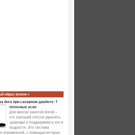
й образ жизни »
а йога при сахарном диабете: 7
полезных асан
Для многих занятия йогой –
это хороший способ укрепить
здоровье и поддерживать его в
бодрости. Это система
х упражнений, с помощью которых