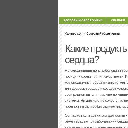
ЗДОРОВЫЙ ОБРАЗ ЖИЗНИ
ЛЕЧЕНИЕ
Kakmed.com
»
Здоровый образ жизни
Какие продукты
сердца?
На сегодняшний день заболевания се
позициях среди причин смертности. К
малоподвижный образ жизни, которы
для здоровья сердца и сосудов жаре
свой рацион питания, можно до мини
системы. Ни для кого не секрет, что
предпринятым профилактическим мера
Согласно исследованиям удалось выяс
реже страдают от заболеваний сердца 
температуре воздуха желание плотно