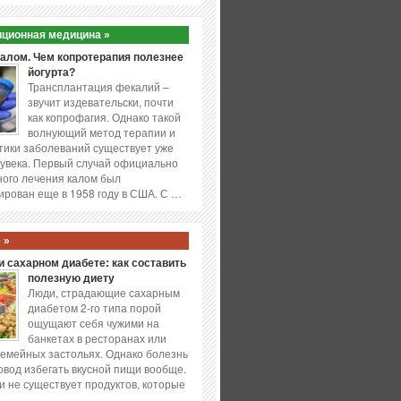
ционная медицина »
калом. Чем копротерапия полезнее
йогурта?
Трансплантация фекалий –
звучит издевательски, почти
как копрофагия. Однако такой
волнующий метод терапии и
ики заболеваний существует уже
увека. Первый случай официально
ого лечения калом был
ирован еще в 1958 году в США. С …
 »
 сахарном диабете: как составить
полезную диету
Люди, страдающие сахарным
диабетом 2-го типа порой
ощущают себя чужими на
банкетах в ресторанах или
емейных застольях. Однако болезнь
повод избегать вкусной пищи вообще.
и не существует продуктов, которые
…