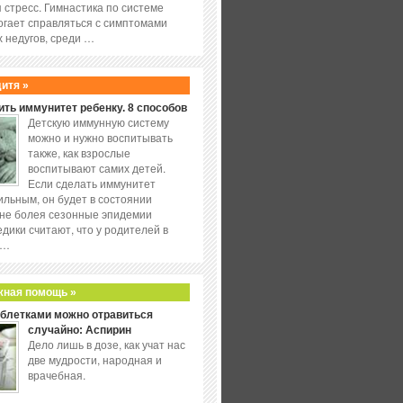
 стресс. Гимнастика по системе
огает справляться с симптомами
 недугов, среди …
дитя »
ить иммунитет ребенку. 8 способов
Детскую иммунную систему
можно и нужно воспитывать
также, как взрослые
воспитывают самих детей.
Если сделать иммунитет
ильным, он будет в состоянии
не болея сезонные эпидемии
едики считают, что у родителей в
 …
жная помощь »
аблетками можно отравиться
случайно: Аспирин
Дело лишь в дозе, как учат нас
две мудрости, народная и
врачебная.