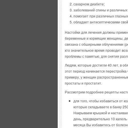
сахарном диабете;
заболеваний спины и различных 
помогает при различных глазных
обладает антисептическими свой
Настойки для лечения должны приме
беременные и кормящие женщины, дет
связана с обширными облучениями (ре
кто значительное время проводит возл
проблемы с памятью, для снятия разл
Людям, которые достигли 40 лет, в об
этот период начинается перестройка 
примеру, у женщин распространенным
простаты и простатит.
Рассмотрим подробнее рецепты насто
для того, чтобы избавиться от к
которые складываете в банку 250
Накрываем крышкой и настаиваем
день, предварительно 10 капель 
месяца Вы избавитесь от болезн