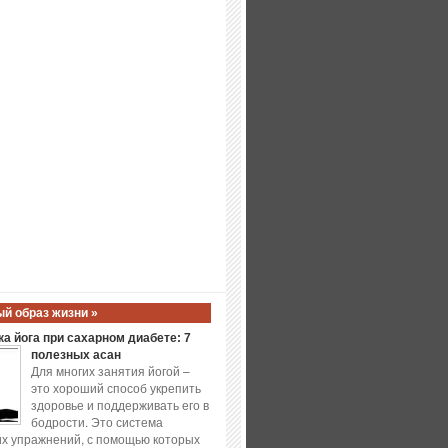
й образ жизни »
а йога при сахарном диабете: 7
полезных асан
Для многих занятия йогой –
это хороший способ укрепить
здоровье и поддерживать его в
бодрости. Это система
х упражнений, с помощью которых