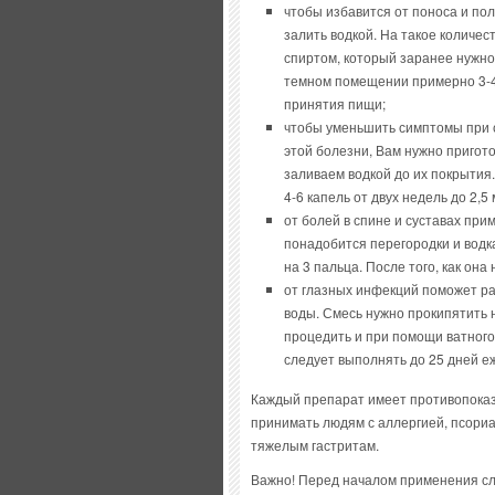
чтобы избавится от поноса и по
залить водкой. На такое количес
спиртом, который заранее нужно
темном помещении примерно 3-4 
принятия пищи;
чтобы уменьшить симптомы при с
этой болезни, Вам нужно пригот
заливаем водкой до их покрытия
4-6 капель от двух недель до 2,5
от болей в спине и суставах при
понадобится перегородки и водк
на 3 пальца. После того, как она
от глазных инфекций поможет ра
воды. Смесь нужно прокипятить 
процедить и при помощи ватного
следует выполнять до 25 дней е
Каждый препарат имеет противопоказ
принимать людям с аллергией, псориа
тяжелым гастритам.
Важно! Перед началом применения сл