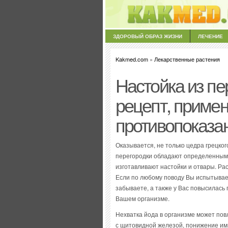
ЗДОРОВЫЙ ОБРАЗ ЖИЗНИ
ЛЕЧЕНИЕ
Kakmed.com
»
Лекарственные растения
Настойка из пе
рецепт, примен
противопоказа
Оказывается, не только цедра грецко
перегородки обладают определенными
изготавливают настойки и отвары. Ра
Если по любому поводу Вы испытывает
забываете, а также у Вас повысилась 
Вашем организме.
Нехватка йода в организме может пов
с щитовидной железой, понижение имм