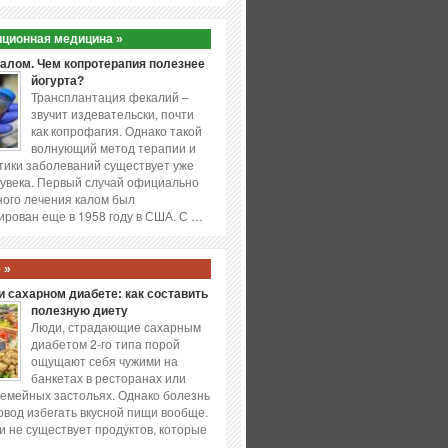
ционная медицина »
калом. Чем копротерапия полезнее
йогурта?
Трансплантация фекалий –
звучит издевательски, почти
как копрофагия. Однако такой
волнующий метод терапии и
ики заболеваний существует уже
увека. Первый случай официально
ого лечения калом был
ирован еще в 1958 году в США. С …
 »
 сахарном диабете: как составить
полезную диету
Люди, страдающие сахарным
диабетом 2-го типа порой
ощущают себя чужими на
банкетах в ресторанах или
емейных застольях. Однако болезнь
повод избегать вкусной пищи вообще.
и не существует продуктов, которые
…