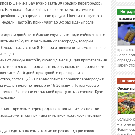
липов кишечника Вам нужно взять 30 средних перегородок и
тво Вам понадобится 0.5 литра водки, можете заменить
Нетради
 разбавить до определенного градуса. Настаивать нужно в
Лечение 
недели. Настойку принимают до 3-х раз в день после
ахарном диабете, а бывали случаи, что люди избавлялись от
овить настойку из измельченных перегородок, которые
. Смесь настаиваться 8-10 дней и принимается ежедневно по
профилакт
 месяцев;
более пол
оправданн
меняют данную настойку около 1,5 месяца. Для приготовления
зарегистр
а, которая должна превышать высоту покрытия перегородки
 настоится 8-10 дней, приступайте к растиранию;
створ, состоящий из перемолотых в порошок перегородок и
Питание
на медленном огне примерно 15-25 минут. Потом хорошо
Овощи при
 тампона/салфетки стерильной приступать к лечению. Курс
жедневно.
ания – ореховые перегородки не исключение. Их не стоит
зом, дерматитом, при чувствительной коже, хроническим и
больших с
– это не 
Фактическ
едует сдать анализы и только по рекомендации врача
были бы 