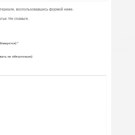
атериале, воспользовавшись формой ниже.
тьи. Не спамьте.
бликуется) *
вать не обязательно)