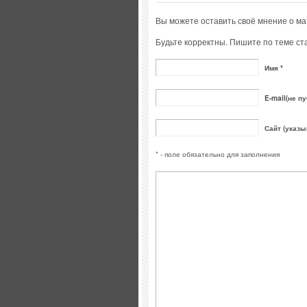
Вы можете оставить своё мнение о м
Будьте корректны. Пишите по теме ста
Имя *
E-mail(не пу
Сайт (указы
* - поле обязательно для заполнения