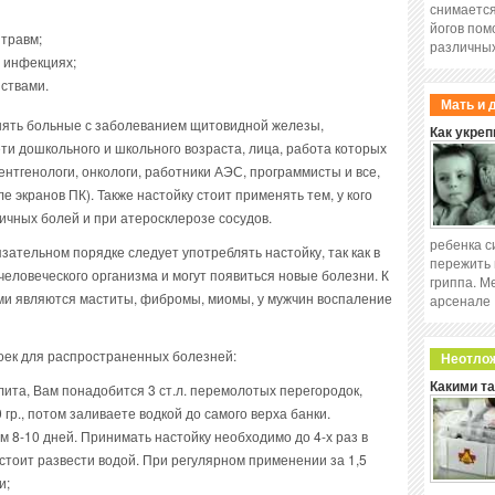
снимается
йогов пом
травм;
различных
 инфекциях;
ствами.
Мать и 
нять больные с заболеванием щитовидной железы,
Как укреп
и дошкольного и школьного возраста, лица, работа которых
нтгенологи, онкологи, работники АЭС, программисты и все,
е экранов ПК). Также настойку стоит применять тем, у кого
ичных болей и при атеросклерозе сосудов.
ребенка с
язательном порядке следует употреблять настойку, так как в
пережить 
человеческого организма и могут появиться новые болезни. К
гриппа. М
и являются маститы, фибромы, миомы, у мужчин воспаление
арсенале
ек для распространенных болезней:
Неотло
Какими т
олита, Вам понадобится 3 ст.л. перемолотых перегородок,
 гр., потом заливаете водкой до самого верха банки.
 8-10 дней. Принимать настойку необходимо до 4-х раз в
стоит развести водой. При регулярном применении за 1,5
и;