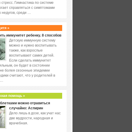
 стресс. Гимнастика по системе
огает справляться с симптомами
 недугов, среди …
дитя »
ить иммунитет ребенку. 8 способов
Детскую иммунную систему
можно и нужно воспитывать
также, как взрослые
воспитывают самих детей.
Если сделать иммунитет
ильным, он будет в состоянии
не болея сезонные эпидемии
едики считают, что у родителей в
 …
жная помощь »
аблетками можно отравиться
случайно: Аспирин
Дело лишь в дозе, как учат нас
две мудрости, народная и
врачебная.