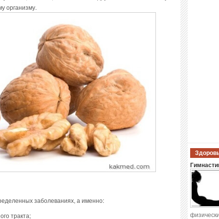
у организму.
Здоровы
Гимнастик
ределенных заболеваниях, а именно:
физически
го тракта;