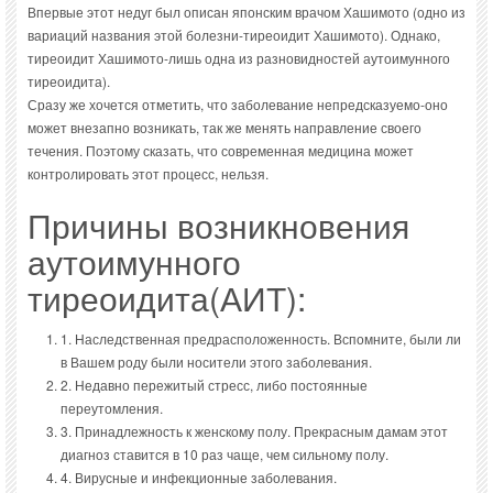
Впервые этот недуг был описан японским врачом Хашимото (одно из
вариаций названия этой болезни-тиреоидит Хашимото). Однако,
тиреоидит Хашимото-лишь одна из разновидностей аутоимунного
тиреоидита).
Сразу же хочется отметить, что заболевание непредсказуемо-оно
может внезапно возникать, так же менять направление своего
течения. Поэтому сказать, что современная медицина может
контролировать этот процесс, нельзя.
Причины возникновения
аутоимунного
тиреоидита(АИТ):
1. Наследственная предрасположенность. Вспомните, были ли
в Вашем роду были носители этого заболевания.
2. Недавно пережитый стресс, либо постоянные
переутомления.
3. Принадлежность к женскому полу. Прекрасным дамам этот
диагноз ставится в 10 раз чаще, чем сильному полу.
4. Вирусные и инфекционные заболевания.