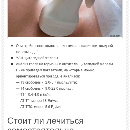
Осмотр больного эндокринологом(пальпация щитовидной
железы и др.)
УЗИ щитовидной железы
Анализ крови на гормоны и антитела щитовидной железы.
Ниже приведем показатели, на которые можно
ориентироваться при сдаче анализов:
— Т3 свободный: 2,6-5,7 пмоль/литр;
— Т4 свободный: 9,0-22,0 пмоль/л;
— ТТГ: 0,4-4,0 мЕд/л;
— АТ-ТГ: менее 18 Ед/мл;
— АТ-ТП0: менее 5,6 Ед/мл;
Стоит ли лечиться
самостоятельно