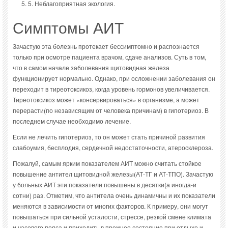
5. Неблагоприятная экология.
Симптомы АИТ
Зачастую эта болезнь протекает бессимптомно и распознается
только при осмотре пациента врачом, сдаче анализов. Суть в том,
что в самом начале заболевания щитовидная железа
функционирует нормально. Однако, при осложнении заболевания он
переходит в тиреотоксикоз, когда уровень гормонов увеличивается.
Тиреотоксикоз может «консервироваться» в организме, а может
перерасти(по независящим от человека причинам) в гипотериоз. В
последнем случае необходимо лечение.
Если не лечить гипотериоз, то он может стать причиной развития
слабоумия, бесплодия, сердечной недостаточности, атеросклероза.
Пожалуй, самым ярким показателем АИТ можно считать стойкое
повышение антител щитовидной железы(АТ-ТГ и АТ-ТПО). Зачастую
у больных АИТ эти показатели повышены в десятки(а иногда-и
сотни) раз. Отметим, что антитела очень динамичны и их показатели
меняются в зависимости от многих факторов. К примеру, они могут
повышаться при сильной усталости, стрессе, резкой смене климата
и часового пояса и приходить в прежнее состояние при отдыхе и