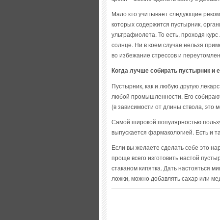
Мало кто учитывает следующие реком
которых содержится пустырник, орган
ультрафиолета. То есть, проходя кур
солнце. Ни в коем случае нельзя прим
во избежание стрессов и переутомле
Когда лучше собирать пустырник и 
Пустырник, как и любую другую лекарст
любой промышленности. Его собирают
(в зависимости от длины ствола, это м
Самой широкой популярностью пользу
выпускается фармакологией. Есть и т
Если вы желаете сделать себе это на
проще всего изготовить настой пустыр
стаканом кипятка. Дать настояться ми
ложки, можно добавлять сахар или ме