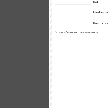
Имя *
E-mail(не пу
Сайт (указы
* - поле обязательно для заполнения