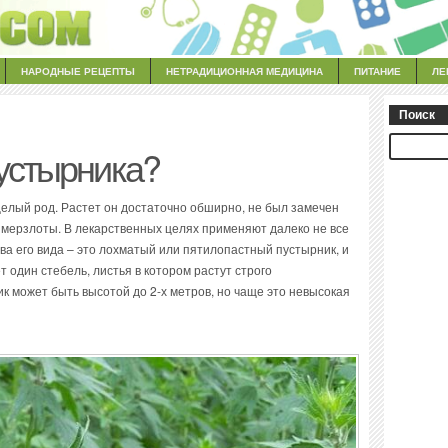
НАРОДНЫЕ РЕЦЕПТЫ
НЕТРАДИЦИОННАЯ МЕДИЦИНА
ПИТАНИЕ
ЛЕ
Поиск
пустырника?
 целый род. Растет он достаточно обширно, не был замечен
й мерзлоты. В лекарственных целях применяют далеко не все
ва его вида – это лохматый или пятилопастный пустырник, и
 один стебель, листья в котором растут строго
ик может быть высотой до 2-х метров, но чаще это невысокая