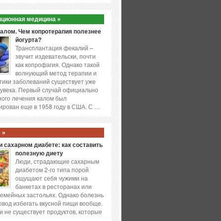
ционная медицина »
калом. Чем копротерапия полезнее
йогурта?
Трансплантация фекалий –
звучит издевательски, почти
как копрофагия. Однако такой
волнующий метод терапии и
ики заболеваний существует уже
увека. Первый случай официально
ого лечения калом был
ирован еще в 1958 году в США. С …
 »
 сахарном диабете: как составить
полезную диету
Люди, страдающие сахарным
диабетом 2-го типа порой
ощущают себя чужими на
банкетах в ресторанах или
емейных застольях. Однако болезнь
повод избегать вкусной пищи вообще.
и не существует продуктов, которые
…