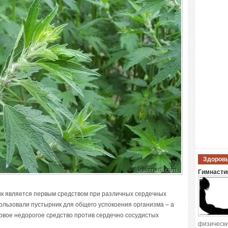
Здоровы
Гимнастик
ик является первым средством при различных сердечных
ользовали пустырник для общего успокоения организма – а
ервое недорогое средство против сердечно сосудистых
физически