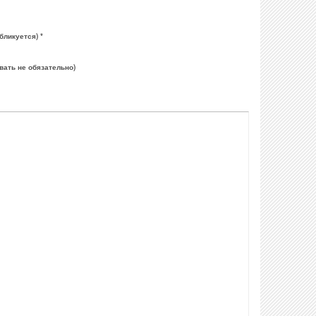
бликуется) *
вать не обязательно)