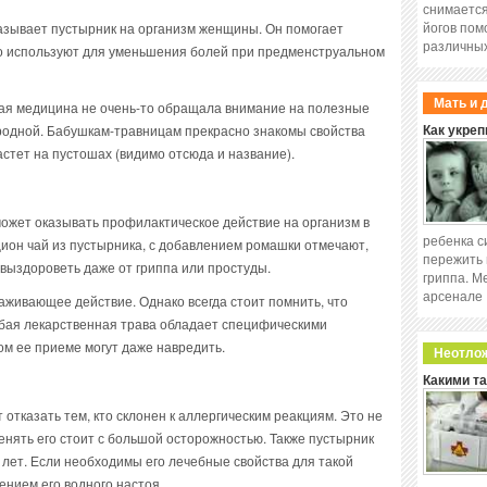
снимается
йогов пом
казывает пустырник на организм женщины. Он помогает
различных
го используют для уменьшения болей при предменструальном
Мать и 
ая медицина не очень-то обращала внимание на полезные
ародной. Бабушкам-травницам прекрасно знакомы свойства
Как укреп
астет на пустошах (видимо отсюда и название).
ожет оказывать профилактическое действие на организм в
ребенка с
ион чай из пустырника, с добавлением ромашки отмечают,
пережить 
 выздороветь даже от гриппа или простуды.
гриппа. М
арсенале
живающее действие. Однако всегда стоит помнить, что
юбая лекарственная трава обладает специфическими
м ее приеме могут даже навредить.
Неотло
Какими т
 отказать тем, кто склонен к аллергическим реакциям. Это не
енять его стоит с большой осторожностью. Также пустырник
лет. Если необходимы его лечебные свойства для такой
ением его водного настоя.