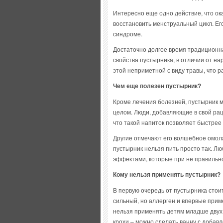
Интересно еще одно действие, что о
восстановить менструальный цикл. Е
синдроме.
Достаточно долгое время традиционн
свойства пустырника, в отличии от н
этой неприметной с виду травы, что р
Чем еще полезен пустырник?
Кроме лечения болезней, пустырник м
целом. Люди, добавляющие в свой рац
что такой напиток позволяет быстрее
Другие отмечают его волшебное омола
пустырник нельзя пить просто так. Л
эффектами, которые при не правильно
Кому нельзя применять пустырник?
В первую очередь от пустырника стоит
сильный, но аллерген и впервые прим
нельзя применять детям младше двух 
крохи – можно сделать ванну с добавл