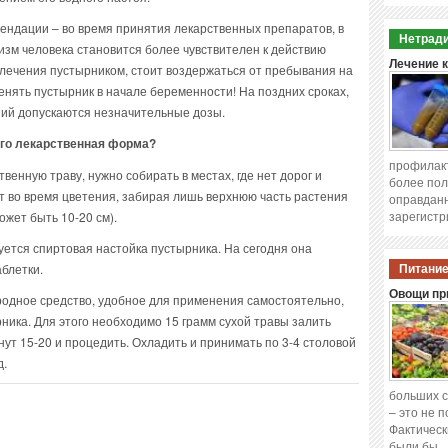
ендации – во время принятия лекарственных препаратов, в
Нетради
изм человека становится более чувствителен к действию
Лечение 
с лечения пустырником, стоит воздержаться от пребывания на
енять пустырник в начале беременности! На поздних сроках,
ний допускаются незначительные дозы.
его лекарственная форма?
профилакт
венную траву, нужно собирать в местах, где нет дорог и
более пол
 во время цветения, забирая лишь верхнюю часть растения
оправданн
зарегистр
ожет быть 10-20 см).
ется спиртовая настойка пустырника. На сегодня она
аблетки.
Питание
Овощи при
родное средство, удобное для применения самостоятельно,
ника. Для этого необходимо 15 грамм сухой травы залить
нут 15-20 и процедить. Охладить и принимать по 3-4 столовой
д.
больших с
– это не 
Фактическ
были бы 