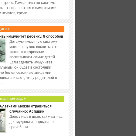
 стресс. Гимнастика по системе
огает справляться с симптомами
 недугов, среди …
дитя »
ить иммунитет ребенку. 8 способов
Детскую иммунную систему
можно и нужно воспитывать
также, как взрослые
воспитывают самих детей.
Если сделать иммунитет
ильным, он будет в состоянии
не болея сезонные эпидемии
едики считают, что у родителей в
 …
жная помощь »
аблетками можно отравиться
случайно: Аспирин
Дело лишь в дозе, как учат нас
две мудрости, народная и
врачебная.