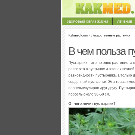
ЗДОРОВЫЙ ОБРАЗ ЖИЗНИ
ЛЕЧЕНИЕ
Kakmed.com
»
Лекарственные растения
В чем польза 
Пустырник – это не одно растение, а
разве что в пустынях и в зонах вечно
разновидности пустырника, а только д
сердечный пустырник. Эта трава имеет
перпендикулярно друг другу. Пустырн
поросль около 30-50 см.
От чего лечит пустырник?