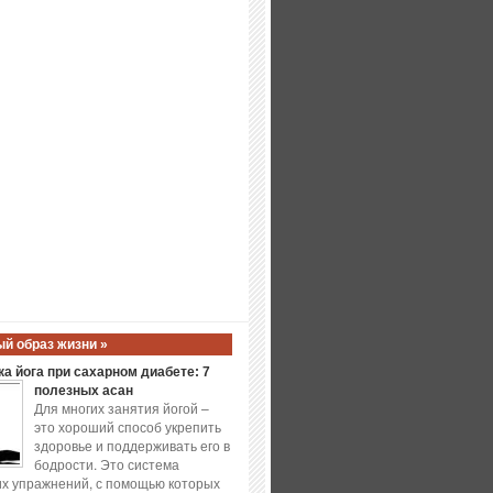
й образ жизни »
а йога при сахарном диабете: 7
полезных асан
Для многих занятия йогой –
это хороший способ укрепить
здоровье и поддерживать его в
бодрости. Это система
х упражнений, с помощью которых