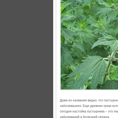
Даже из названия видно, что пустырн
заболеваниях. Еще древние греки исп
сегодня настойка пустырника – это п
заболеваний и болезней сердца.