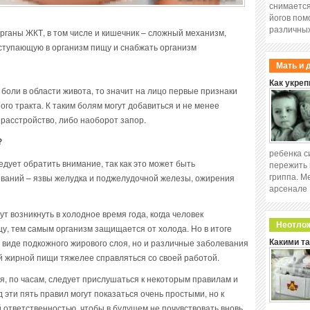
снимается
йогов пом
различных
органы ЖКТ, в том числе и кишечник – сложный механизм,
ступающую в организм пищу и снабжать организм
Мать и 
Как укреп
боли в области живота, то значит на лицо первые признаки
о тракта. К таким болям могут добавиться и не менее
, расстройство, либо наоборот запор.
?
ребенка с
ует обратить внимание, так как это может быть
пережить 
гриппа. М
ваний – язвы желудка и поджелудочной железы, ожирения
арсенале
 возникнуть в холодное время года, когда человек
Неотло
у, тем самым организм защищается от холода. Но в итоге
в виде подкожного жирового слоя, но и различные заболевания
Какими т
й жирной пищи тяжелее справляться со своей работой.
ся, по часам, следует прислушаться к некоторым правилам и
д эти пять правил могут показаться очень простыми, но к
 ответственностью, чтобы в будущем не почувствовать вновь