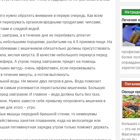
Нетради
то нужно обратить внимание в первую очередь. Как всем
Лечение 
зя перегружать организм вредными продуктами: чипсами,
тами и сладкой водой.
 завтрака, а в течение дня не перебивать аппетит
ть небольшими порциями, разбитыми на 4-5 приемов пищи. На
роблемами с кишечником обязательно должны присутствовать
профилакт
кла, кислая капуста. В качестве небольшого перекуса перед
более пол
кефира. А утром, перед завтраком, придет на помощь
оправданн
зарегистр
ушкин метод» очень эффективен, если пережевывать
) в течение минуты, а потом выплюнуть.
ьной воды. Не менее двух литров в день. Вода помогает
Питание
тем самым усиливается перистальтика кишечника. Большую
Овощи при
ред завтраком. И главное – вода должна быть без газа.
ни. Нужно завести себе привычку опорожнять кишечник в
мя для этого – утро.
абые мышцы передней брюшной стенки, то неминуемы
ейственны занятия плаванием, езда на велосипеде или
больших с
льшая пятиминутная зарядка утром только поможет держать
– это не 
Фактическ
были бы 
а подошвах ног находится множество биологически активных