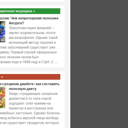
ционная медицина »
калом. Чем копротерапия полезнее
йогурта?
Трансплантация фекалий –
звучит издевательски, почти
как копрофагия. Однако такой
волнующий метод терапии и
ики заболеваний существует уже
увека. Первый случай официально
ого лечения калом был
ирован еще в 1958 году в США. С …
 »
 сахарном диабете: как составить
полезную диету
Люди, страдающие сахарным
диабетом 2-го типа порой
ощущают себя чужими на
банкетах в ресторанах или
емейных застольях. Однако болезнь
повод избегать вкусной пищи вообще.
и не существует продуктов, которые
…