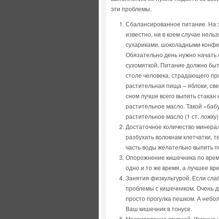
эти проблемы.
Сбалансированное питание. На э
известно, ни в коем случае нель
сухариками, шоколадными конфе
Обязательно день нужно начать с
сухомяткой. Питание должно бы
столе человека, страдающего п
растительная пища – яблоки, све
сном лучше всего выпить стакан 
растительное масло. Такой «баб
растительное масло (1 ст. ложку
Достаточное количество минерал
разбухать волокнам клетчатки, 
часть воды желательно выпить пе
Опорожнение кишечника по време
одно и то же время, а лучшее вре
Занятия физкультурой. Если сл
проблемы с кишечником. Очень д
просто прогулка пешком. А небо
Ваш кишечник в тонусе.
Массирование ступней. Именно н