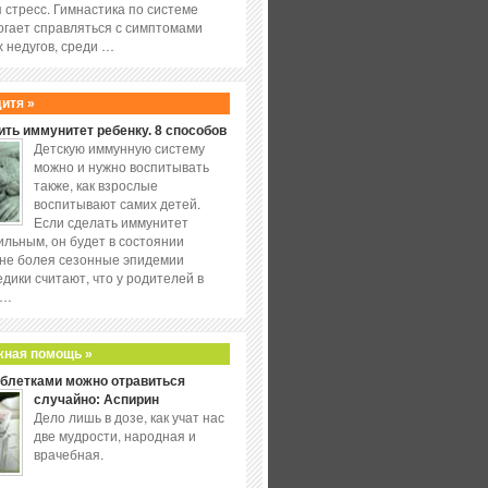
 стресс. Гимнастика по системе
огает справляться с симптомами
 недугов, среди …
дитя »
ить иммунитет ребенку. 8 способов
Детскую иммунную систему
можно и нужно воспитывать
также, как взрослые
воспитывают самих детей.
Если сделать иммунитет
ильным, он будет в состоянии
не болея сезонные эпидемии
едики считают, что у родителей в
 …
жная помощь »
аблетками можно отравиться
случайно: Аспирин
Дело лишь в дозе, как учат нас
две мудрости, народная и
врачебная.