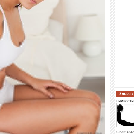
Здоровы
Гимнастик
физически