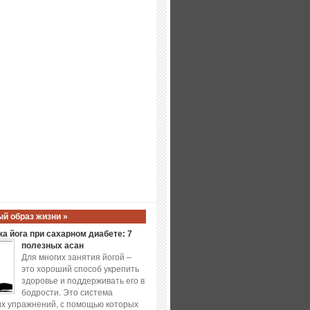
й образ жизни »
а йога при сахарном диабете: 7
полезных асан
Для многих занятия йогой –
это хороший способ укрепить
здоровье и поддерживать его в
бодрости. Это система
х упражнений, с помощью которых