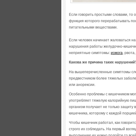
Если говорить простыми словами, то 
функция которого перерабатывать по
питательными веществами.
Если человек начинает жаловаться на 
нарушения работы желудочно-кишечног
неприятные симптомы:
изжога
, рвота
Какова же причина таких нарушений
На вышеперечисленные симптомы след
предвестником более тяжелых заболе
или анорексии.
Особенно проблемы с кишечником могут
употребляет тяжелую калорийную пищ
организм получает не только защиту 
кишечника, которому с каждой порцие
Чтобы кишечник работал, как говорит
строго их соблюдать. На первый взгля
выполнению их нужно подойти со всей