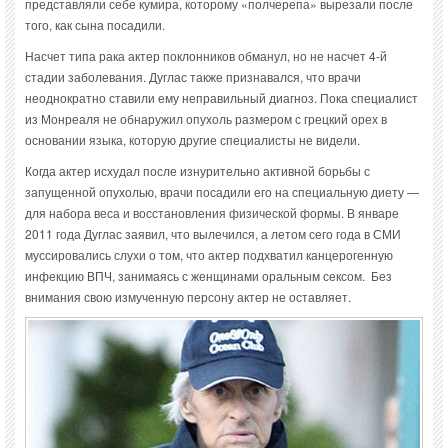
представляли себе кумира, которому «полчерепа» вырезали после
того, как сына посадили.
Насчет типа рака актер поклонников обманул, но не насчет 4-й
стадии заболевания. Дуглас также признавался, что врачи
неоднократно ставили ему неправильный диагноз. Пока специалист
из Монреаля не обнаружил опухоль размером с грецкий орех в
основании языка, которую другие специалисты не видели.
Когда актер исхудал после изнурительно активной борьбы с
запущенной опухолью, врачи посадили его на специальную диету —
для набора веса и восстановления физической формы. В январе
2011 года Дуглас заявил, что вылечился, а летом сего года в СМИ
муссировались слухи о том, что актер подхватил канцерогенную
инфекцию ВПЧ, занимаясь с женщинами оральным сексом. Без
внимания свою измученную персону актер не оставляет.