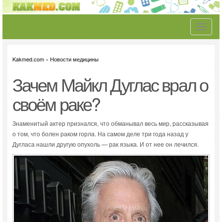
Toggle
navigati
Kakmed.com
»
Новости медицины
Зачем Майкл Дуглас врал о
своём раке?
Знаменитый актер признался, что обманывал весь мир, рассказывая
о том, что болен раком горла. На самом деле три года назад у
Дугласа нашли другую опухоль — рак языка. И от нее он лечился.