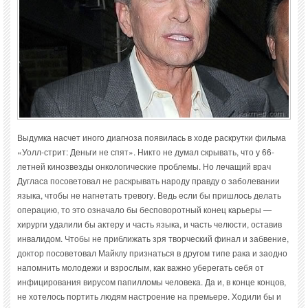
Выдумка насчет иного диагноза появилась в ходе раскрутки фильма
«Уолл-стрит: Деньги не спят». Никто не думал скрывать, что у 66-
летней кинозвезды онкологические проблемы. Но лечащий врач
Дугласа посоветовал не раскрывать народу правду о заболевании
языка, чтобы не нагнетать тревогу. Ведь если бы пришлось делать
операцию, то это означало бы бесповоротный конец карьеры —
хирурги удалили бы актеру и часть языка, и часть челюсти, оставив
инвалидом. Чтобы не приближать зря творческий финал и забвение,
доктор посоветовал Майклу признаться в другом типе рака и заодно
напомнить молодежи и взрослым, как важно уберегать себя от
инфицирования вирусом папилломы человека. Да и, в конце концов,
не хотелось портить людям настроение на премьере. Ходили бы и